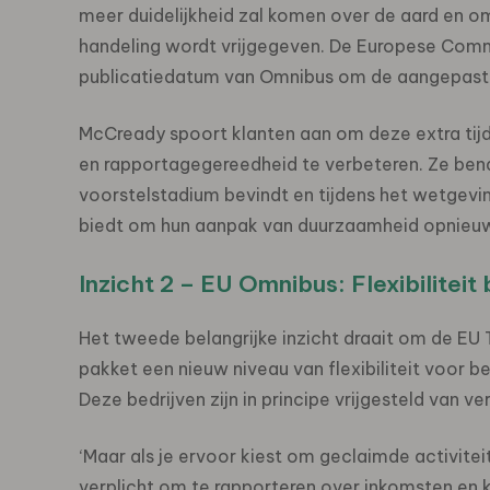
meer duidelijkheid zal komen over de aard en 
handeling wordt vrijgegeven. De Europese Co
publicatiedatum van Omnibus om de aangepast
McCready spoort klanten aan om deze extra tij
en rapportagegereedheid te verbeteren. Ze bena
voorstelstadium bevindt en tijdens het wetgevin
biedt om hun aanpak van duurzaamheid opnieuw
Inzicht 2 – EU Omnibus: Flexibilitei
Het tweede belangrijke inzicht draait om de E
pakket een nieuw niveau van flexibiliteit voor 
Deze bedrijven zijn in principe vrijgesteld van v
‘Maar als je ervoor kiest om geclaimde activite
verplicht om te rapporteren over inkomsten en ka