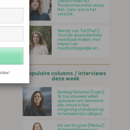
(Nexio Projects):
'Koolstofneutraal versus
Net-Zero: wat is het
verschil…
Wendy van Tol (PwC):
'Sociale duurzaamheid
meetbaar maken, met
impact op
maatschappelijke en…
elden!
Populaire columns / interviews
deze week
Hedwig Sietsma (Fugro):
‘Ik zou vrouwen willen
oproepen om tenminste
één vrouw in hun
omgeving standaard op
te hemelen bij collega’s’
Iris van Krugten (Medux):
‘Hulpmiddelensector