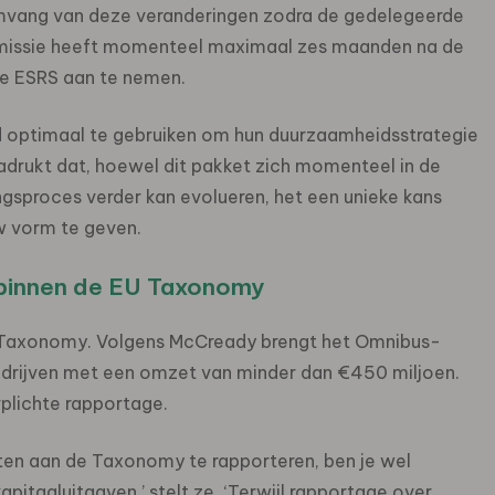
omvang van deze veranderingen zodra de gedelegeerde
mmissie heeft momenteel maximaal zes maanden na de
e ESRS aan te nemen.
d optimaal te gebruiken om hun duurzaamheidsstrategie
drukt dat, hoewel dit pakket zich momenteel in de
gsproces verder kan evolueren, het een unieke kans
 vorm te geven.
t binnen de EU Taxonomy
U Taxonomy. Volgens McCready brengt het Omnibus-
bedrijven met een omzet van minder dan €450 miljoen.
erplichte rapportage.
iten aan de Taxonomy te rapporteren, ben je wel
pitaaluitgaven,’ stelt ze. ‘Terwijl rapportage over