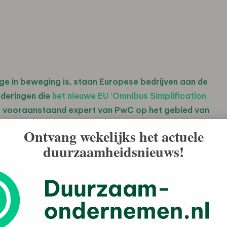
 in beweging is, staan Europese bedrijven aan de
nderingen die
het nieuwe EU ‘Omnibus Simplification
, vooraanstaand expert van PwC op het gebied van
uciale inzichten uit dit baanbrekende pakket.
Ontvang wekelijks het actuele
duurzaamheidsnieuws!
erende gezicht van CSRD
in de Corporate Sustainability Reporting Directive (CSRD)
de aanpassingen is het uitstellen van de
rijven in de tweede fase. Deze verlenging biedt
 brengt ook een verschuiving in focus met zich mee,’ legt