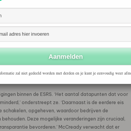
 zich uitsluitend richt op grote ondernemingen – met
 €25 miljoen aan totale balans, en meer dan 1.000
exiteit voor kleinere bedrijven te verminderen.
biedt organisaties de kans om duurzaamheid met zorg
n dan enkel naleving. Het Omnibus-pakket biedt niet
iden tot een herziening van de European Sustainability
edrijven hun duurzaamheidsdoelen en -uitdagingen
rapportage verplicht wordt.’
formatie zal niet gedeeld worden met derden en je kunt je eenvoudig weer afm
gingen binnen de ESRS. ‘Het aantal datapunten dat voor
minderd,’ onderstreept ze. ‘Daarnaast is de eerdere eis
te schakelen, opgeheven, waardoor bedrijven de
 behouden. Deze mogelijke veranderingen zijn cruciaal,
 transparantie bevorderen.’ McCready verwacht dat er