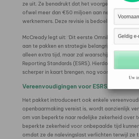
ze uit. Ze benadrukt dat het voorgestelde kader
ofwel meer dan €50 miljoen aan netto-omzet of
werknemers. Deze revisie is bedoeld om de compl
McCready legt uit: ‘Dit eerste Omnibus-pakket 
aan te pakken en strategie belangrijker te make
alleen extra tijd, maar zal waarschijnlijk ook le
Reporting Standards (ESRS). Hierdoor kunnen b
scherper in kaart brengen, nog voordat externe 
Uw in
Vereenvoudigingen voor ESRS
Het pakket introduceert ook enkele vereenvoudi
openbaarmaking vereist is, wordt aanzienlijk ver
om van beperkte naar redelijke zekerheid over 
beperkte zekerheid voor onbepaalde tijd kunnen
omdat ze de nalevingslast verlichten terwijl ze