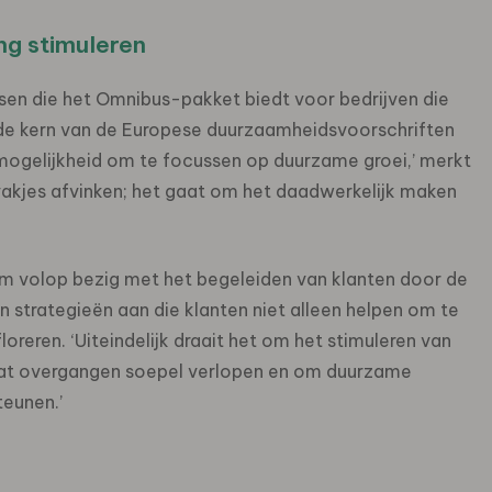
g stimuleren
sen die het Omnibus-pakket biedt voor bedrijven die
l de kern van de Europese duurzaamheidsvoorschriften
e mogelijkheid om te focussen op duurzame groei,’ merkt
vakjes afvinken; het gaat om het daadwerkelijk maken
m volop bezig met het begeleiden van klanten door de
strategieën aan die klanten niet alleen helpen om te
reren. ‘Uiteindelijk draait het om het stimuleren van
 dat overgangen soepel verlopen en om duurzame
teunen.’