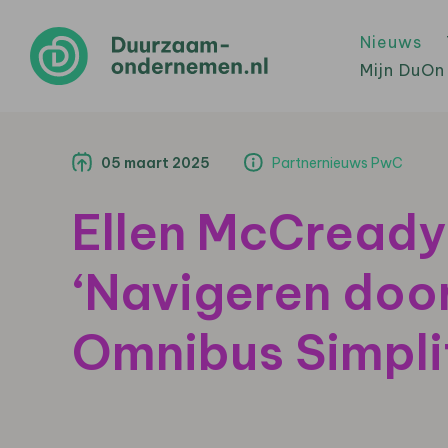
Nieuws
Mijn DuOn
05 maart 2025
Partnernieuws PwC
Ellen McCready
‘Navigeren doo
Omnibus Simpli