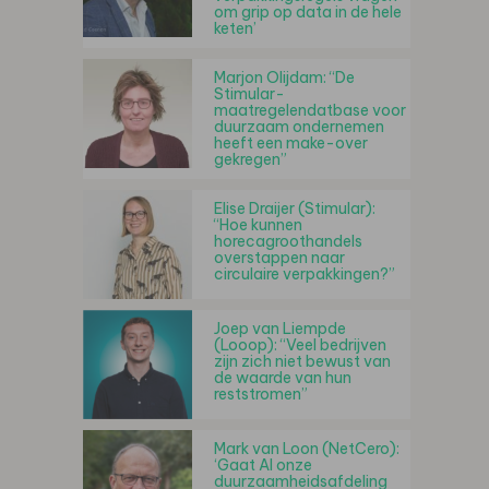
om grip op data in de hele
keten’
Marjon Olijdam: “De
Stimular-
maatregelendatbase voor
duurzaam ondernemen
heeft een make-over
gekregen”
Elise Draijer (Stimular):
“Hoe kunnen
horecagroothandels
overstappen naar
circulaire verpakkingen?”
Joep van Liempde
(Looop): “Veel bedrijven
zijn zich niet bewust van
de waarde van hun
reststromen”
Mark van Loon (NetCero):
‘Gaat AI onze
duurzaamheidsafdeling