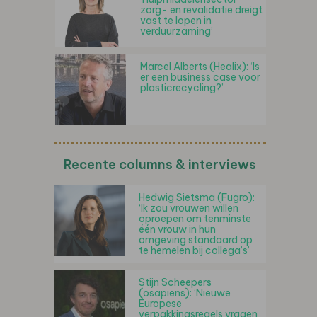
zorg- en revalidatie dreigt
vast te lopen in
verduurzaming’
Marcel Alberts (Healix): ‘Is
er een business case voor
plasticrecycling?’
Recente columns & interviews
Hedwig Sietsma (Fugro):
‘Ik zou vrouwen willen
oproepen om tenminste
één vrouw in hun
omgeving standaard op
te hemelen bij collega’s’
Stijn Scheepers
(osapiens): ‘Nieuwe
Europese
verpakkingsregels vragen