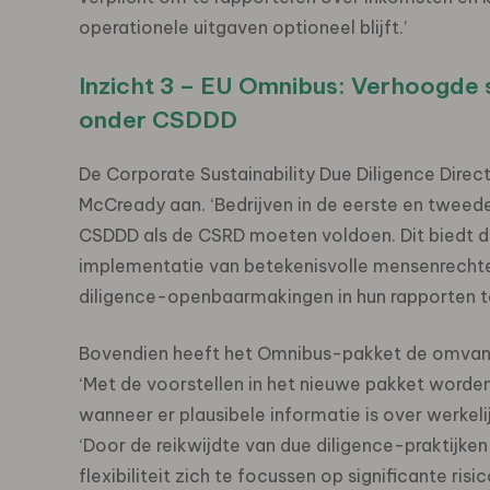
operationele uitgaven optioneel blijft.’
Inzicht 3 – EU Omnibus: Verhoogde s
onder CSDDD
De Corporate Sustainability Due Diligence Dire
McCready aan. ‘Bedrijven in de eerste en tweede 
CSDDD als de CSRD moeten voldoen. Dit biedt de
implementatie van betekenisvolle mensenrechte
diligence-openbaarmakingen in hun rapporten te 
Bovendien heeft het Omnibus-pakket de omvang
‘Met de voorstellen in het nieuwe pakket worden
wanneer er plausibele informatie is over werkeli
‘Door de reikwijdte van due diligence-praktijke
flexibiliteit zich te focussen op significante ris