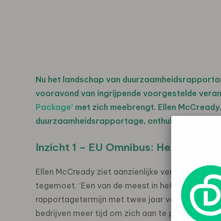
Nu het landschap van duurzaamheidsrapportage
vooravond van ingrijpende voorgestelde vera
Package’
met zich meebrengt. Ellen McCready
duurzaamheidsrapportage, onthult haar drie cr
Inzicht 1 – EU Omnibus: Het verand
Ellen McCready ziet aanzienlijke veranderingen 
tegemoet. ‘Een van de meest in het oog springen
rapportagetermijn met twee jaar voor grote bed
bedrijven meer tijd om zich aan te passen, maar