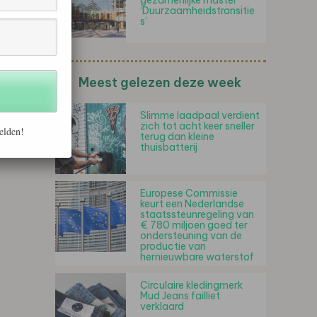
gezamenlijke master
‘Duurzaamheidstransitie
s’
Meest gelezen deze week
Slimme laadpaal verdient
zich tot acht keer sneller
elden!
terug dan kleine
thuisbatterij
Europese Commissie
keurt een Nederlandse
staatssteunregeling van
€ 780 miljoen goed ter
ondersteuning van de
productie van
hernieuwbare waterstof
Circulaire kledingmerk
Mud Jeans failliet
verklaard