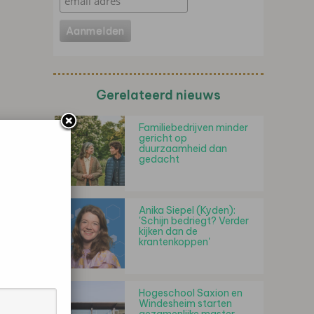
Gerelateerd nieuws
Familiebedrijven minder
gericht op
duurzaamheid dan
gedacht
Anika Siepel (Kyden):
'Schijn bedriegt? Verder
kijken dan de
krantenkoppen'
Hogeschool Saxion en
Windesheim starten