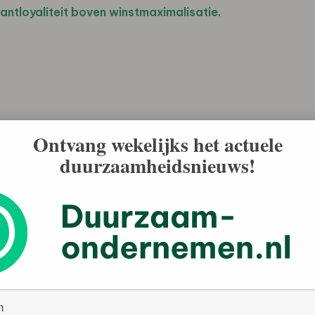
lantloyaliteit boven winstmaximalisatie.
Ontvang wekelijks het actuele
duurzaamheidsnieuws!