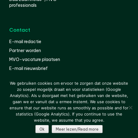
professionals
Contact
E-mail redactie
Partner worden
MVO-vacature plaatsen
E-mail nieuwsbrief
English
We gebruiken cookies om ervoor te zorgen dat onze website
zo soepel mogelijk draait en voor statistieken (Google
Analytics). Als u doorgaat met het gebruiken van de website,
gaan we er vanuit dat u ermee instemt. We use cookies to
© 2000-2026 Van der Molen EIS
Colofon
Disclaimer
ensure that our website runs as smoothly as possible and for
Privacy
statistics (Google Analytics). If you continue to use the
website, we assume that you agree.
Ok
Meer lezen/Read more