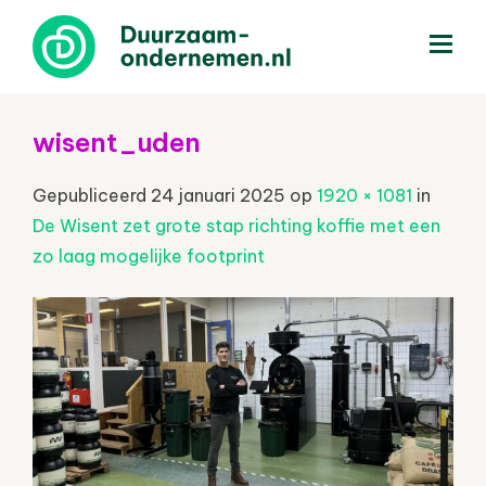
menu
wisent_uden
Gepubliceerd
24 januari 2025
op
1920 × 1081
in
De Wisent zet grote stap richting koffie met een
zo laag mogelijke footprint