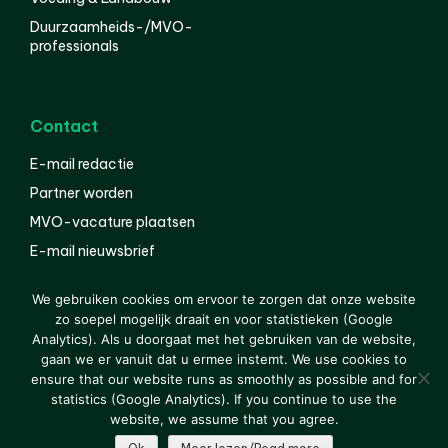
Duurzaamheids-/MVO-
professionals
Contact
E-mail redactie
Partner worden
MVO-vacature plaatsen
E-mail nieuwsbrief
English
We gebruiken cookies om ervoor te zorgen dat onze website
zo soepel mogelijk draait en voor statistieken (Google
Analytics). Als u doorgaat met het gebruiken van de website,
gaan we er vanuit dat u ermee instemt. We use cookies to
© 2000-2026 Van der Molen EIS
Colofon
Disclaimer
ensure that our website runs as smoothly as possible and for
Privacy
statistics (Google Analytics). If you continue to use the
website, we assume that you agree.