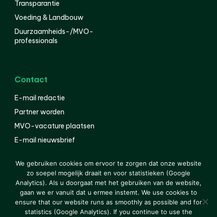
Transparantie
Voeding & Landbouw
Duurzaamheids-/MVO-
professionals
Contact
E-mail redactie
Partner worden
MVO-vacature plaatsen
E-mail nieuwsbrief
English
We gebruiken cookies om ervoor te zorgen dat onze website
zo soepel mogelijk draait en voor statistieken (Google
Analytics). Als u doorgaat met het gebruiken van de website,
gaan we er vanuit dat u ermee instemt. We use cookies to
© 2000-2026 Van der Molen EIS
Colofon
Disclaimer
ensure that our website runs as smoothly as possible and for
Privacy
statistics (Google Analytics). If you continue to use the