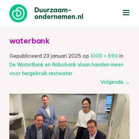
menu
waterbank
Gepubliceerd
23 januari 2025
op
1000 × 590
in
De WaterBank en Rabobank slaan handen ineen
voor hergebruik restwater
Volgende
→