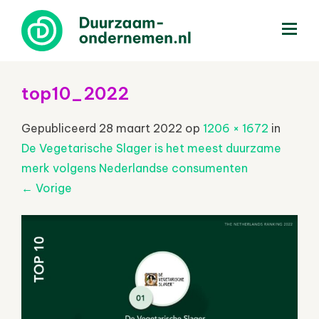
menu
top10_2022
Gepubliceerd
28 maart 2022
op
1206 × 1672
in
De Vegetarische Slager is het meest duurzame
merk volgens Nederlandse consumenten
←
Vorige