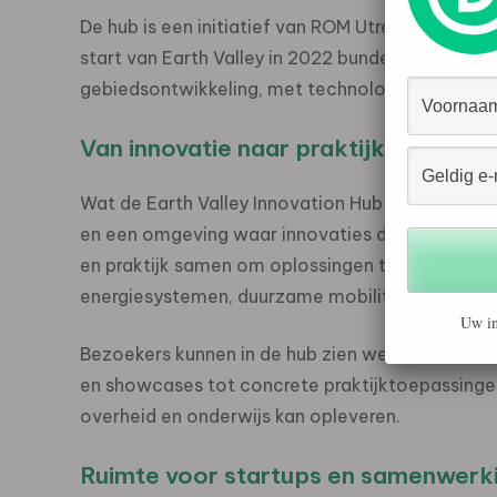
De hub is een initiatief van ROM Utrecht Regio
start van Earth Valley in 2022 bundelen verschil
gebiedsontwikkeling, met technologie en data al
Van innovatie naar praktijk
Wat de Earth Valley Innovation Hub bijzonder m
en een omgeving waar innovaties direct getest 
en praktijk samen om oplossingen te ontwikkele
energiesystemen, duurzame mobiliteit en gezo
Uw in
Bezoekers kunnen in de hub zien welke innovat
en showcases tot concrete praktijktoepassingen
overheid en onderwijs kan opleveren.
Ruimte voor startups en samenwerk