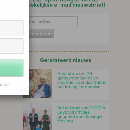
wekelijkse e-mail nieuwsbrief!
Gerelateerd nieuws
Amersfoort en G4-
gemeenten bundelen
krachten voor duurzame
elden!
bestratingsmaterialen
Batterijpark van ENGIE in
Lelystad officieel
geopend door Koningin
Máxima