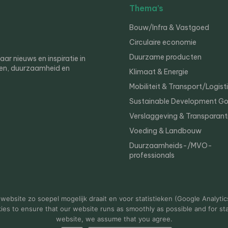
Thema’s
Bouw/Infra & Vastgoed
Circulaire economie
Duurzame producten
r nieuws en inspiratie in
en, duurzaamheid en
Klimaat & Energie
Mobiliteit & Transport/Logist
Sustainable Development Go
Verslaggeving & Transparant
Voeding & Landbouw
Duurzaamheids-/MVO-
professionals
er
Privacy
ebsite zo soepel mogelijk draait en voor statistieken (Google Analytic
s to ensure that our website runs as smoothly as possible and for stat
website, we assume that you agree.