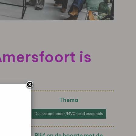
Amersfoort is
Thema
Duurzaamheids-/MVO-professionals
Blijf op de hoogte met de