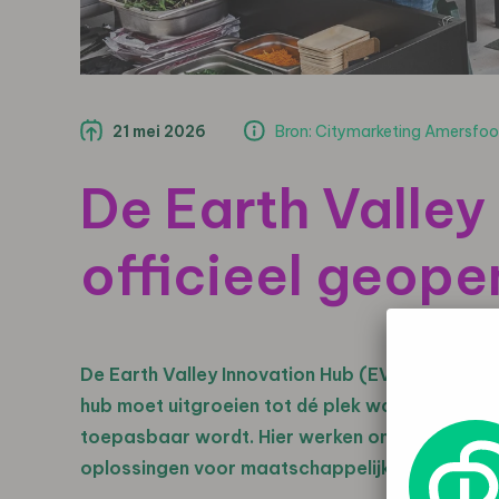
21 mei 2026
Bron: Citymarketing Amersfoo
De Earth Valley
officieel geope
De Earth Valley Innovation Hub (EVIH) in De Ni
hub moet uitgroeien tot dé plek waar innovatie
toepasbaar wordt. Hier werken ondernemers, o
oplossingen voor maatschappelijke uitdagingen 