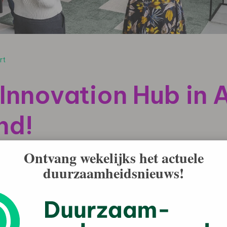
rt
 Innovation Hub in 
nd!
Ontvang wekelijks het actuele
duurzaamheidsnieuws!
euwe Stad in Amersfoort is officieel geopend. De nieuwe
 in gebiedsontwikkeling zichtbaar, tastbaar en
verheden, kennisinstellingen en startups samen aan
rond energie, mobiliteit, circulariteit en gezondheid.