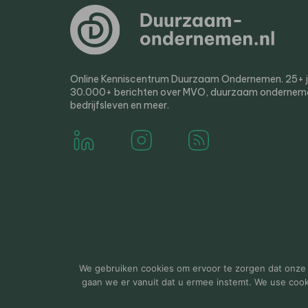
Online Kenniscentrum Duurzaam Ondernemen. 25+ jaa
30.000+ berichten over MVO, duurzaam ondernem
bedrijfsleven en meer.
© 2000-2026 Van der Molen EIS
Colofon
Disclaim
We gebruiken cookies om ervoor te zorgen dat onze w
gaan we er vanuit dat u ermee instemt. We use cookie