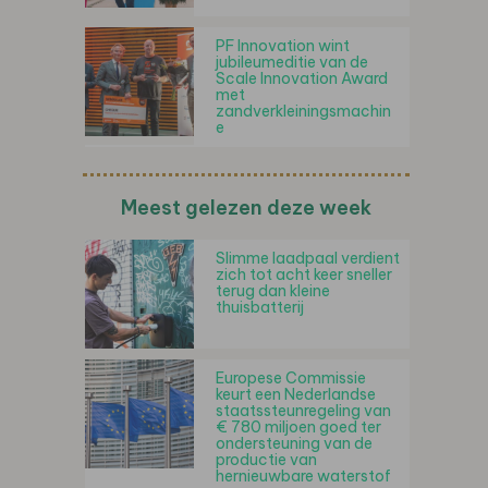
PF Innovation wint
jubileumeditie van de
Scale Innovation Award
met
zandverkleiningsmachin
e
Meest gelezen deze week
Slimme laadpaal verdient
zich tot acht keer sneller
terug dan kleine
thuisbatterij
Europese Commissie
keurt een Nederlandse
staatssteunregeling van
€ 780 miljoen goed ter
ondersteuning van de
productie van
hernieuwbare waterstof