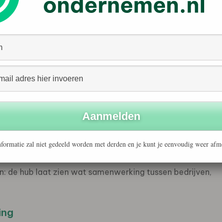
n, de Gemeente Amersfoort en Schipper Bosch. Sinds de
lende partijen hier hun krachten rond duurzame
s belangrijke aanjagers van innovatie.
aakt, is de combinatie van een fysieke ontmoetingsplek
kunnen worden. In het district komen technologie, data
n voor actuele vraagstukken, zoals slimme
nde leefomgevingen.
formatie zal niet gedeeld worden met derden en je kunt je eenvoudig weer afm
ies worden ontwikkeld en toegepast. Van demonstraties
: de hub laat zien wat samenwerking tussen bedrijven,
ing