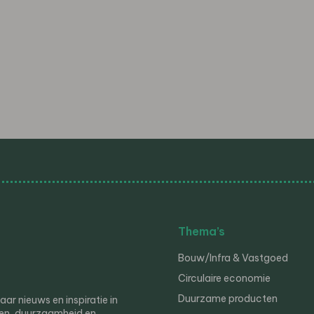
Thema’s
Bouw/Infra & Vastgoed
Circulaire economie
Duurzame producten
r nieuws en inspiratie in
en, duurzaamheid en