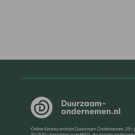
Online Kenniscentrum Duurzaam Ondernemen. 25+ jaa
30.000+ berichten over MVO, duurzaam ondernem