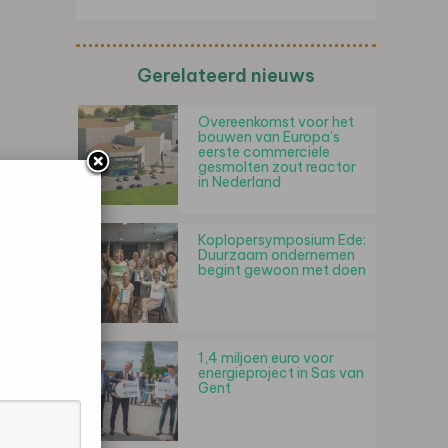
Gerelateerd nieuws
Overeenkomst voor het
bouwen van Europa's
eerste commerciele
gesmolten zout reactor
in Nederland
Koplopersymposium Ede:
Duurzaam ondernemen
begint gewoon met doen
1,4 miljoen euro voor
energieproject in Sas van
Gent