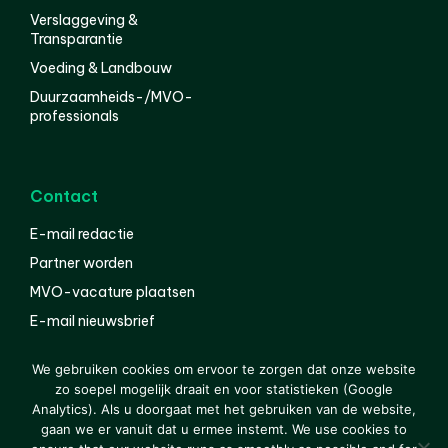
Verslaggeving &
Transparantie
Voeding & Landbouw
Duurzaamheids-/MVO-
professionals
Contact
E-mail redactie
Partner worden
MVO-vacature plaatsen
E-mail nieuwsbrief
English
We gebruiken cookies om ervoor te zorgen dat onze website
zo soepel mogelijk draait en voor statistieken (Google
Analytics). Als u doorgaat met het gebruiken van de website,
gaan we er vanuit dat u ermee instemt. We use cookies to
© 2000-2026 Van der Molen EIS
Colofon
Disclaimer