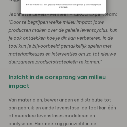
Uw informatie zal niet gedeeld worden met derden en je kunt je eenvoudig weer
afmelden!
Jeannette Levels-Vermeer – CIRCO Expertteam:
“Door te begrijpen welke milieu impact jouw
producten maken over de gehele levenscyclus, kun
je ook ontdekken hoe je dit kan verbeteren. In de
tool kun je bijvoorbeeld gemakkelijk spelen met
materiaalkeuzes en interventies om zo tot nieuwe
duurzamere productstrategieën te komen.”
Inzicht in de oorsprong van milieu
impact
Van materialen, bewerkingen en distributie tot
aan gebruik en einde levensfase: de tool kan één
of meerdere levensfases modeleren en
analyseren. Hiermee krijg je inzicht in de