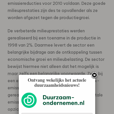
emissiereducties voor 2010 voldaan. Deze goede
milieuprestaties zijn des te opvallender als ze
worden afgezet tegen de productiegroei.
De verbeterde milieuprestaties werden
gerealiseerd bij een toename in de productie in
1998 van 2%. Daarmee levert de sector een
belangrijke bijdrage aan de ontkoppeling tussen
economische groei en milieubelasting. De sector
bewijst hiermee niet alleen dat het mogelijk is
maar zelfs een belangrijke voorwaarde. Zelfs bij
Ontvang wekelijks het actuele
een eerder gesignaleerd aandachtspunt, NOx-
duurzaamheidsnieuws!
emissie (stikstofoxide), is een doorbraak
gerealiseerd. Hier is in 1998 inmiddels een totale
emissie-afname gerealiseerd van 57% ten
opzichte van het basisjaar 1985. Voor de