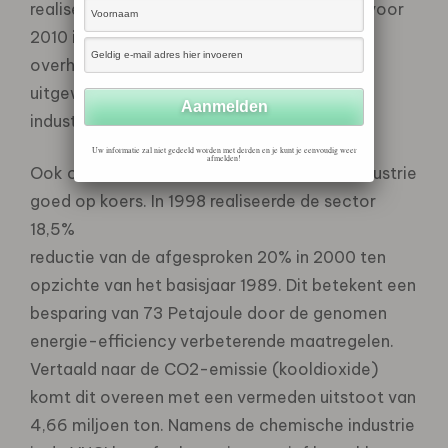
realisering van de NOx-emissiedoelstelling voor
2010 is door de chemische industrie en de
overheid een model voor kostenverevening
uitgewerkt dat nu wordt vertaald naar een
industriebreed systeem.
Uw informatie zal niet gedeeld worden met derden en je kunt je eenvoudig weer
afmelden!
Ook op energiegebied ligt de chemische industrie
goed op koers. In 1998 realiseerde de sector
18,5%
reductie van de afgesproken 20% in 2000 ten
opzichte van het basisjaar 1989. Dit betekent een
besparing van 73 Petajoule door de genomen
energie-efficiency verbeterende maatregelen.
Vertaald naar de CO2-emissie (kooldioxide)
komt dit overeen met een vermeden uitstoot van
4,66 miljoen ton. Namens de chemische industrie