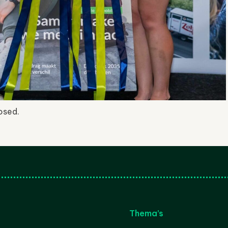
osed.
Thema’s