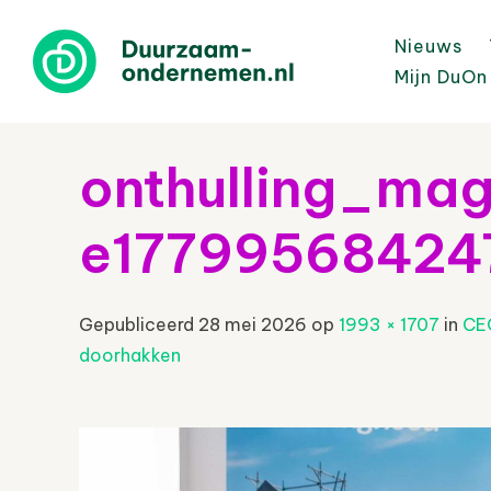
Nieuws
Mijn DuOn
onthulling_ma
e17799568424
Gepubliceerd
28 mei 2026
op
1993 × 1707
in
CE
doorhakken