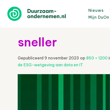
Nieuws
Mijn DuOn
sneller
Gepubliceerd
9 november 2023
op
850 × 1200
de ESG-wetgeving aan data en IT