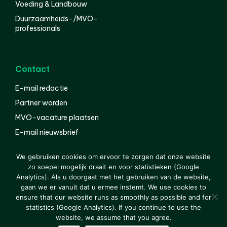
Voeding & Landbouw
Duurzaamheids-/MVO-
professionals
Contact
E-mail redactie
Partner worden
MVO-vacature plaatsen
E-mail nieuwsbrief
English
We gebruiken cookies om ervoor te zorgen dat onze website
zo soepel mogelijk draait en voor statistieken (Google
Analytics). Als u doorgaat met het gebruiken van de website,
gaan we er vanuit dat u ermee instemt. We use cookies to
© 2000-2026 Van der Molen EIS
Colofon
Disclaimer
ensure that our website runs as smoothly as possible and for
Privacy
statistics (Google Analytics). If you continue to use the
website, we assume that you agree.