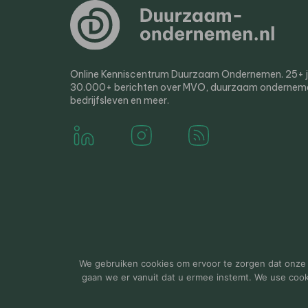
Online Kenniscentrum Duurzaam Ondernemen. 25+ jaa
30.000+ berichten over MVO, duurzaam ondernem
bedrijfsleven en meer.
© 2000-2026 Van der Molen EIS
Colofon
Disclaim
We gebruiken cookies om ervoor te zorgen dat onze w
gaan we er vanuit dat u ermee instemt. We use cookie