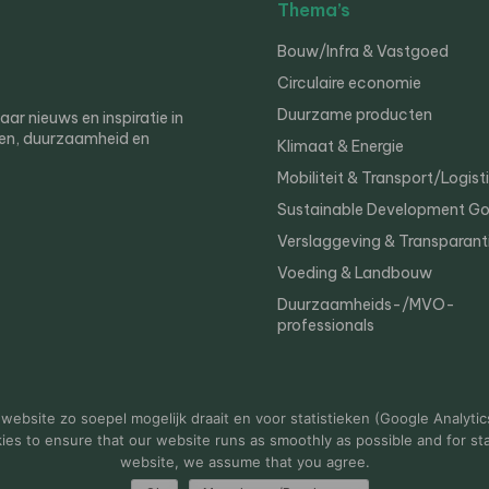
Thema’s
Bouw/Infra & Vastgoed
Circulaire economie
Duurzame producten
r nieuws en inspiratie in
en, duurzaamheid en
Klimaat & Energie
Mobiliteit & Transport/Logist
Sustainable Development Go
Verslaggeving & Transparant
Voeding & Landbouw
Duurzaamheids-/MVO-
professionals
er
Privacy
ebsite zo soepel mogelijk draait en voor statistieken (Google Analytic
s to ensure that our website runs as smoothly as possible and for stat
website, we assume that you agree.