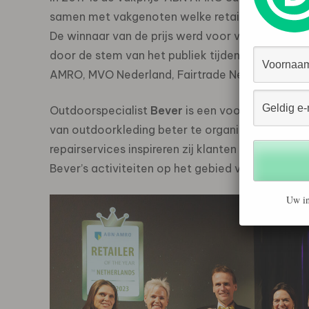
samen met vakgenoten welke retailer in Nederla
De winnaar van de prijs werd voor vijftig procen
door de stem van het publiek tijdens de categor
AMRO, MVO Nederland, Fairtrade Nederland, Ze
Outdoorspecialist
Bever
is een voorloper en he
van outdoorkleding beter te organiseren. Mede 
repairservices inspireren zij klanten en medew
Bever’s activiteiten op het gebied van duurzaam
Uw in