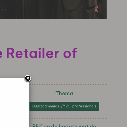
Retailer of
Thema
Duurzaamheids-/MVO-professionals
Blijf op de hoogte met de