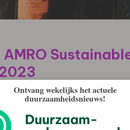
 AMRO Sustainable 
-2023
Ontvang wekelijks het actuele
duurzaamheidsnieuws!
Sustainable Retailer of the Year’ 2022-2023. De
aakt tijdens het ABN AMRO Retailer of the Year Gala.
Auping.
iler of the Year’ geïntroduceerd. Hierbij bepaalt een jury