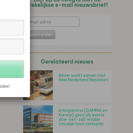
wekelijkse e-mail nieuwsbrief!
Gerelateerd nieuws
Bever werkt samen met
Heel Nederland Repareert
elden!
Intergamma (GAMMA en
Karwei) gaat als eerste
doe-het-zelf retailer
circulair hout verkopen