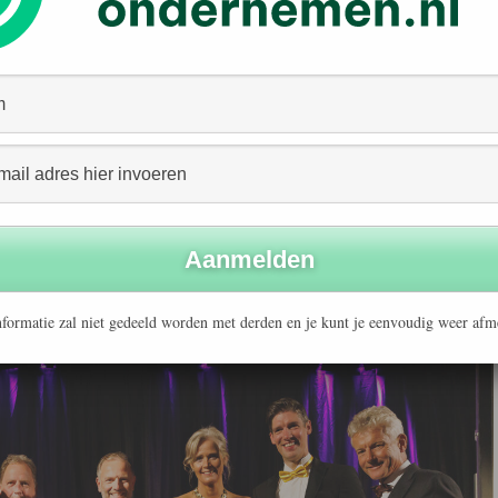
nd het beste presteert op het gebied van duurzaamheid.
t bepaald door het juryoordeel en voor vijftig procent
ie uitreiking. De jury bestond uit afgevaardigden van ABN
eman, Yoghurt Barn en Q&A.
eft de afgelopen tijd de leiding genomen om uitstroom
dankzij een eigen recycleproces, hoge designprincipes en
erkers duurzamere keuzes te maken. Lees
hier
meer over
heid.
formatie zal niet gedeeld worden met derden en je kunt je eenvoudig weer afm