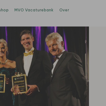
shop
MVO Vacaturebank
Over