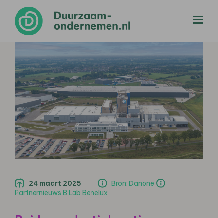
menu
24 maart 2025
Bron: Danone
Partnernieuws B Lab Benelux