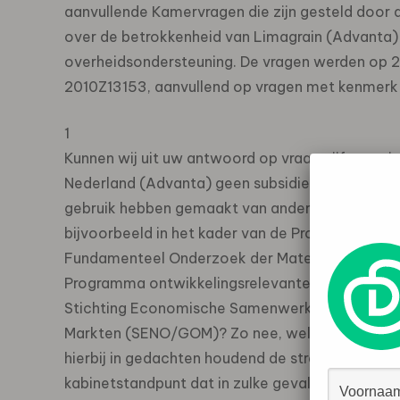
aanvullende Kamervragen die zijn gesteld door 
over de betrokkenheid van Limagrain (Advanta) e
overheidsondersteuning. De vragen werden op
2010Z13153, aanvullend op vragen met kenmer
1
Kunnen wij uit uw antwoord op vraag vijf, waari
Nederland (Advanta) geen subsidie hebben ontvan
gebruik hebben gemaakt van andere vormen van o
bijvoorbeeld in het kader van de Programma E
Fundamenteel Onderzoek der Materie (FOM),
Programma ontwikkelingsrelevante exporttransa
Stichting Economische Samenwerking Nederland
Markten (SENO/GOM)? Zo nee, welke gevolgen z
hierbij in gedachten houdend de strekking van
kabinetstandpunt dat in zulke gevallen een bo