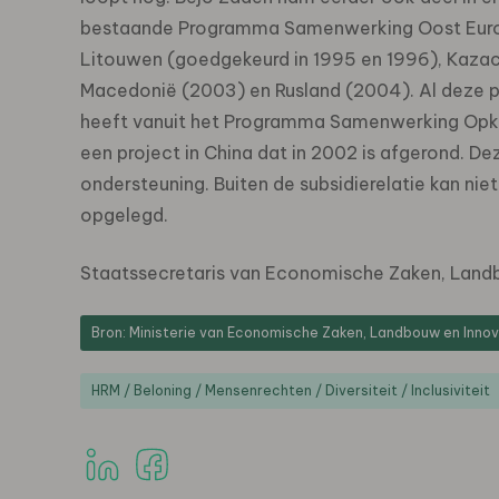
bestaande Programma Samenwerking Oost Europa
Litouwen (goedgekeurd in 1995 en 1996), Kaza
Macedonië (2003) en Rusland (2004). Al deze pr
heeft vanuit het Programma Samenwerking Opk
een project in China dat in 2002 is afgerond. D
ondersteuning. Buiten de subsidierelatie kan n
opgelegd.
Staatssecretaris van Economische Zaken, Landb
Bron: Ministerie van Economische Zaken, Landbouw en Innov
HRM / Beloning / Mensenrechten / Diversiteit / Inclusiviteit