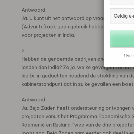
Antwoord
Ja. U kunt uit het antwoord op vraag 5 afleiden
(Advanta) ook geen gebruik hebben gemaakt va
voor projecten in India.
2
Uw in
Hebben de genoemde bedrijven ondersteuning v
landen dan India? Zo ja, welke gevolgen zal dat
hierbij in gedachten houdend de strekking van
kabinetstandpunt dat in zulke gevallen een bo
Antwoord
Ja. Bejo Zaden heeft ondersteuning ontvangen vo
projecten vanuit het Programma Economische S
Roemenië en Rusland.Twee van de drie projecten 
loopt nog. Bejo Zaden nam eerder ook deel in enk