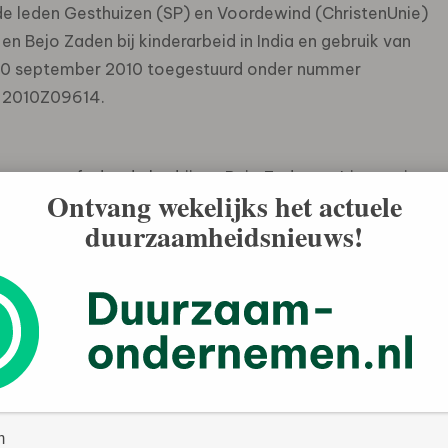
de leden Gesthuizen (SP) en Voordewind (ChristenUnie)
n Bejo Zaden bij kinderarbeid in India en gebruik van
 20 september 2010 toegestuurd onder nummer
k 2010Z09614.
n u aangeeft dat de bedrijven Bejo Zaden en Limagrain
Ontvang wekelijks het actuele
gen voor projecten in India, afleiden dat ze ook niet
duurzaamheidsnieuws!
ndersteuning van de overheid voor projecten in India,
conomische Samenwerking Projecten (PESP),
 Programma Samenwerking Opkomende Markten (PSOM),
cties (ORET), Exportkredietverzekering (EKV), of
 Oost!Europa en Garantiefaciliteit voor Opkomende
al dat voor die vormen van ondersteuning hebben,
 de motie Gesthuizen en de motie Voordewind alsmede het
ete kan worden opgelegd?