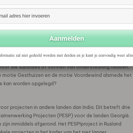
 dat de bedrijven Bejo Zaden en Limagrain Nederland
n andere vormen van ondersteuning door de overheid
formatie zal niet gedeeld worden met derden en je kunt je eenvoudig weer afm
an de overheid ontvangen voor projecten in andere
 voor die subsidies of vormen van ondersteuning hebben,
 de motie Gesthuizen en de motie Voordewind alsmede het
ete kan worden opgelegd?
or projecten in andere landen dan India. Dit betreft drie
amenwerking Projecten (PESP) voor de landen Georgië,
zijn inmiddels afgerond. Het PESP!project in Rusland
ele projecten in het kader van het niet langer