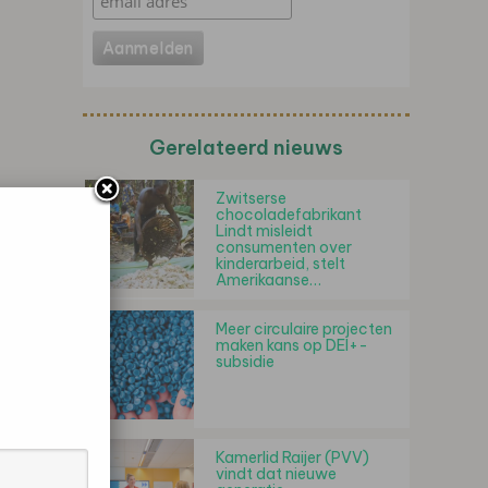
Gerelateerd nieuws
Zwitserse
chocoladefabrikant
Lindt misleidt
consumenten over
kinderarbeid, stelt
Amerikaanse…
Meer circulaire projecten
maken kans op DEI+-
subsidie
Kamerlid Raijer (PVV)
vindt dat nieuwe