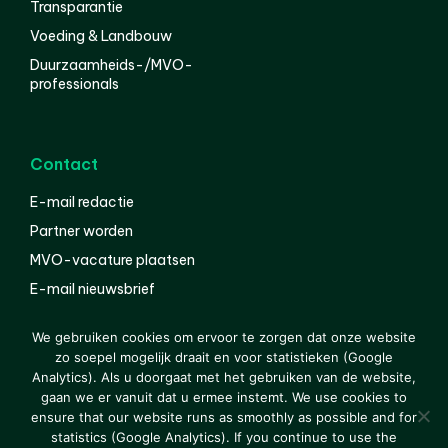
Transparantie
Voeding & Landbouw
Duurzaamheids-/MVO-
professionals
Contact
E-mail redactie
Partner worden
MVO-vacature plaatsen
E-mail nieuwsbrief
English
We gebruiken cookies om ervoor te zorgen dat onze website
zo soepel mogelijk draait en voor statistieken (Google
Analytics). Als u doorgaat met het gebruiken van de website,
gaan we er vanuit dat u ermee instemt. We use cookies to
© 2000-2026 Van der Molen EIS
Colofon
Disclaimer
ensure that our website runs as smoothly as possible and for
Privacy
statistics (Google Analytics). If you continue to use the