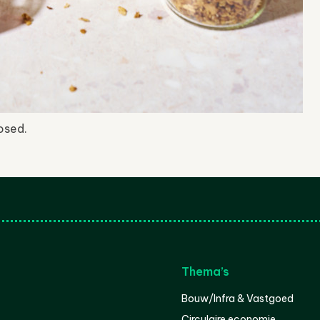
osed.
Thema’s
Bouw/Infra & Vastgoed
Circulaire economie