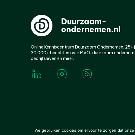
Online Kenniscentrum Duurzaam Ondernemen. 25+ jaa
30.000+ berichten over MVO, duurzaam ondernem
bedrijfsleven en meer.
© 2000-2026 Van der Molen EIS
Colofon
Disclaim
We gebruiken cookies om ervoor te zorgen dat onze w