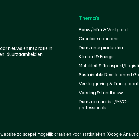
Thema’s
Bouw/Infra & Vastgoed
Circulaire economie
Duurzame producten
r nieuws en inspiratie in
en, duurzaamheid en
Klimaat & Energie
Mobiliteit & Transport/Logist
Sustainable Development Go
Verslaggeving & Transparant
Voeding & Landbouw
Duurzaamheids-/MVO-
professionals
er
Privacy
ebsite zo soepel mogelijk draait en voor statistieken (Google Analytic