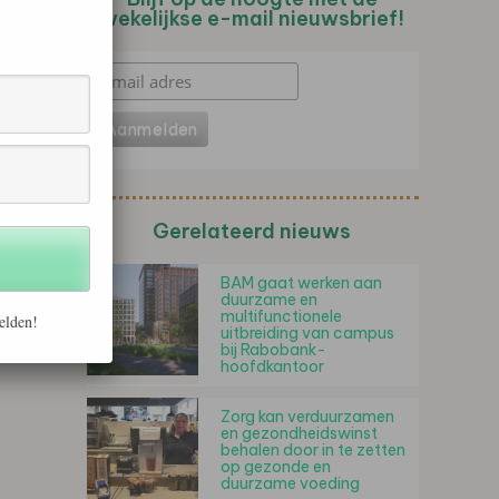
wekelijkse e-mail nieuwsbrief!
Gerelateerd nieuws
BAM gaat werken aan
duurzame en
multifunctionele
elden!
uitbreiding van campus
bij Rabobank-
hoofdkantoor
Zorg kan verduurzamen
en gezondheidswinst
behalen door in te zetten
op gezonde en
duurzame voeding