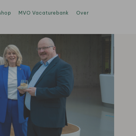
shop
MVO Vacaturebank
Over