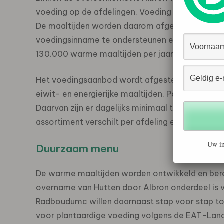
voeding op de afdelingen. Voeding geldt binnen h
De maaltijden worden daarom afgestemd op de 
voedingsinname te ondersteunen en patiënten w
130.000 warme maaltijden per jaar.
Het voedingsaanbod wordt afgestemd op richtli
eiwit- en energierijke maaltijden. Patiënten kri
Daarvan zijn er dagelijks minimaal twee moment
assortiment verschilt per afdeling en wordt aa
Uw in
Duurzaam menu
De warme maaltijden worden ontwikkeld en bereid
overname van Hutten door Albron onderdeel is v
Radboudumc willen daarnaast stap voor stap t
voor plantaardige voeding volgens de EAT-Lanc