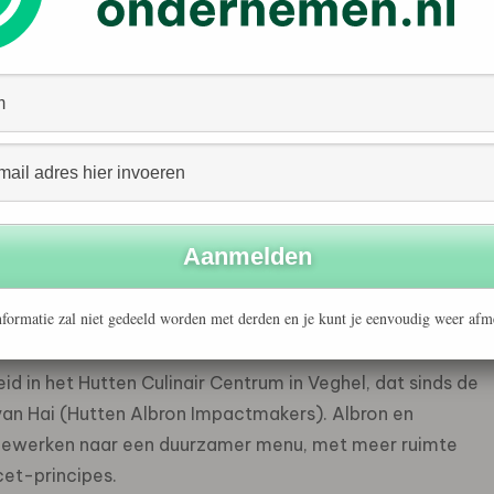
et ziekenhuis als een belangrijk onderdeel van herstel.
behoeften van patiënten, met als doel de
aar mogelijk meer regie te geven. Het gaat om circa
jnen voor herstelvoeding, met extra aandacht voor
jgen drie hoofdmaaltijden en drie tussendoortjes per dag.
en waarop zij 20 gram eiwit aangeboden krijgen. Het
ngepast aan dieetwensen en persoonlijke voorkeuren.
formatie zal niet gedeeld worden met derden en je kunt je eenvoudig weer afm
 in het Hutten Culinair Centrum in Veghel, dat sinds de
an Hai (Hutten Albron Impactmakers). Albron en
oewerken naar een duurzamer menu, met meer ruimte
et-principes.