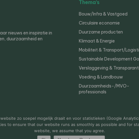
Thema’s
Bouw/Infra & Vastgoed
Circulaire economie
Duurzame producten
r nieuws en inspiratie in
en, duurzaamheid en
Klimaat & Energie
Mobiliteit & Transport/Logist
Sustainable Development Go
Verslaggeving & Transparant
Voeding & Landbouw
Duurzaamheids-/MVO-
professionals
er
Privacy
ebsite zo soepel mogelijk draait en voor statistieken (Google Analytic
s to ensure that our website runs as smoothly as possible and for stat
website, we assume that you agree.