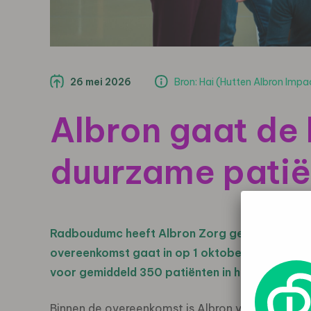
26 mei 2026
Bron: Hai (Hutten Albron Imp
Albron gaat de
duurzame pati
Radboudumc heeft Albron Zorg geselecteerd v
overeenkomst gaat in op 1 oktober 2026. Vana
voor gemiddeld 350 patiënten in het ziekenhuis
Binnen de overeenkomst is Albron verantwoordeli