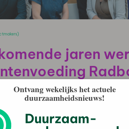
actmakers)
 komende jaren we
ëntenvoeding Rad
Ontvang wekelijks het actuele
duurzaamheidsnieuws!
oor de verzorging van de patiëntenvoeding. De
f dat moment verzorgt Albron dagelijks de maaltijden
.
jk voor de ontwikkeling, bereiding en uitgifte van de