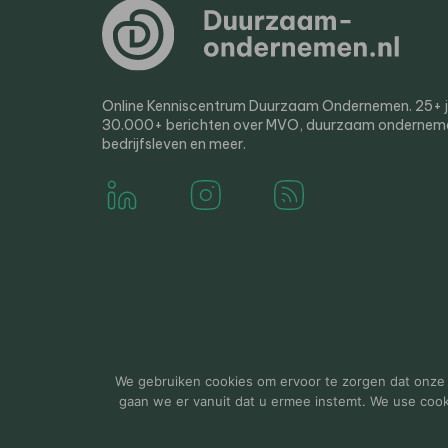
Online Kenniscentrum Duurzaam Ondernemen. 25+ jaa
30.000+ berichten over MVO, duurzaam ondernem
bedrijfsleven en meer.
© 2000-2026 Van der Molen EIS
Colofon
Disclaim
We gebruiken cookies om ervoor te zorgen dat onze w
gaan we er vanuit dat u ermee instemt. We use cookie