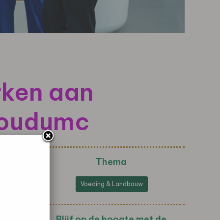
rken aan
boudumc
Thema
Voeding & Landbouw
Blijf op de hoogte met de