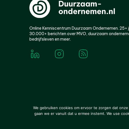
Online Kenniscentrum Duurzaam Ondernemen. 25+ jaa
30.000+ berichten over MVO, duurzaam ondernem
bedrijfsleven en meer.
© 2000-2026 Van der Molen EIS
Colofon
Disclaim
We gebruiken cookies om ervoor te zorgen dat onze w
gaan we er vanuit dat u ermee instemt. We use cookie