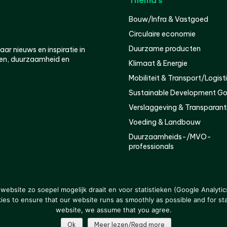
Thema’s
Bouw/Infra & Vastgoed
Circulaire economie
Duurzame producten
r nieuws en inspiratie in
en, duurzaamheid en
Klimaat & Energie
Mobiliteit & Transport/Logist
Sustainable Development Go
Verslaggeving & Transparant
Voeding & Landbouw
Duurzaamheids-/MVO-
professionals
er
Privacy
ebsite zo soepel mogelijk draait en voor statistieken (Google Analytic
s to ensure that our website runs as smoothly as possible and for stat
website, we assume that you agree.
Ok
Meer lezen/Read more