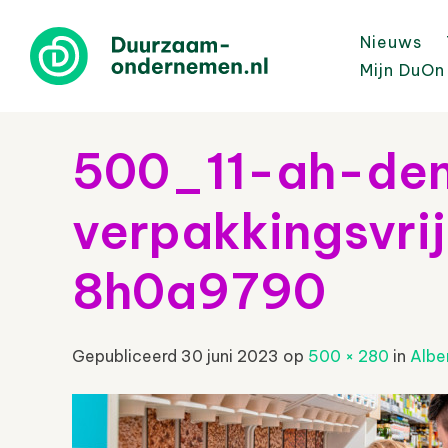
Nieuws
Mijn DuOn
500_11-ah-de
verpakkingsvri
8h0a9790
Gepubliceerd
30 juni 2023
op
500 × 280
in
Albe