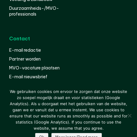
Duurzaamheids-/MVO-
professionals
Contact
E-mail redactie
Partner worden
MVO-vacature plaatsen
E-mail nieuwsbrief
English
We gebruiken cookies om ervoor te zorgen dat onze website
zo soepel mogelijk draait en voor statistieken (Google
Analytics). Als u doorgaat met het gebruiken van de website,
gaan we er vanuit dat u ermee instemt. We use cookies to
© 2000-2026 Van der Molen EIS
Colofon
Disclaimer
ensure that our website runs as smoothly as possible and for
Privacy
statistics (Google Analytics). If you continue to use the
website, we assume that you agree.