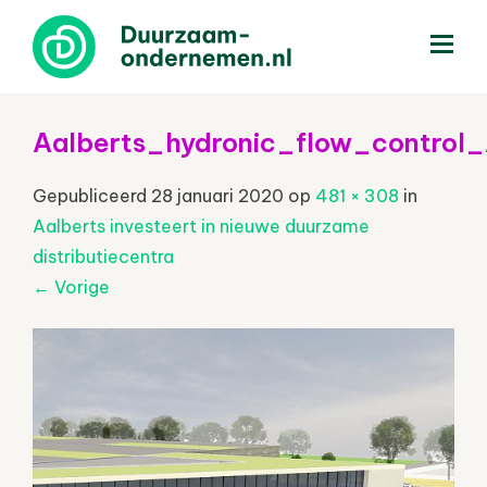
menu
Aalberts_hydronic_flow_control
Gepubliceerd
28 januari 2020
op
481 × 308
in
Aalberts investeert in nieuwe duurzame
distributiecentra
←
Vorige