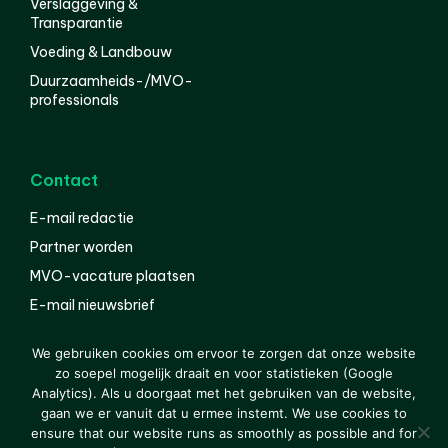
Verslaggeving &
Transparantie
Voeding & Landbouw
Duurzaamheids-/MVO-
professionals
Contact
E-mail redactie
Partner worden
MVO-vacature plaatsen
E-mail nieuwsbrief
English
We gebruiken cookies om ervoor te zorgen dat onze website
zo soepel mogelijk draait en voor statistieken (Google
Analytics). Als u doorgaat met het gebruiken van de website,
gaan we er vanuit dat u ermee instemt. We use cookies to
© 2000-2026 Van der Molen EIS
Colofon
Disclaimer
ensure that our website runs as smoothly as possible and for
Privacy