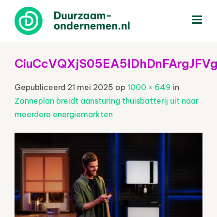
menu
CiuCcVQXjS05EA5IDhDnFArgJFV
Gepubliceerd
21 mei 2025
op
1000 × 649
in
Zonneplan breidt aansturing thuisbatterij uit naar
meerdere energiemarkten