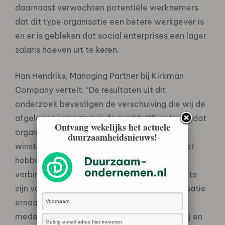
daarnaast verwachten potentiële werknemers
dat dit type organisatie een betere werkgever is
en er is gebleken dat social enterprises een lager
salaris hoeven uit te keren.
Han Hendriks, Managing Partner bij Kirkman
Company vertelt: “De resultaten uit dit
onderzoek bevestigen de verschuiving die wij de
afgelopen jaren zien in de markt. Wij geloven dat
Ontvang wekelijks het actuele
organisaties die louter gericht zijn op
duurzaamheidsnieuws!
winstmaximalisatie geen bestaansrecht meer
hebben. Organisaties die talent aan zich
verbinden, streven ernaar om 100% relevant te
zijn voor medewerkers. Wanneer een organisatie
ernaar streeft relevant te zijn voor klanten,
medewerkers, partners, milieu, maatschappij en