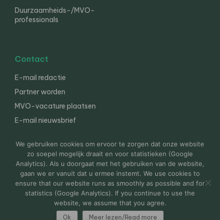
Duurzaamheids-/MVO-
professionals
Contact
E-mail redactie
Partner worden
MVO-vacature plaatsen
E-mail nieuwsbrief
English
We gebruiken cookies om ervoor te zorgen dat onze website
zo soepel mogelijk draait en voor statistieken (Google
Analytics). Als u doorgaat met het gebruiken van de website,
gaan we er vanuit dat u ermee instemt. We use cookies to
© 2000-2026 Van der Molen EIS
Colofon
Disclaimer
ensure that our website runs as smoothly as possible and for
Privacy
statistics (Google Analytics). If you continue to use the
website, we assume that you agree.
Ok
Meer lezen/Read more