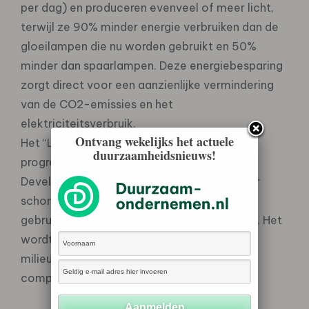
per dag) en produceren evenveel of meer licht,
terwijl ze 90% minder energie verbruiken dan de
gloeilampen die nu worden gebruikt en 50%
minder dan spaarlampen. Deze energiebesparing
zorgt direct voor een aanzienlijke vermindering
van de CO2-emissies en het
elektriciteitsverbruik.
Ontvang wekelijks het actuele
Het “LED’s Kick Off”-project is het eerste
duurzaamheidsnieuws!
programmatische CDM-programma (Clean
Development Mechanism: mechanisme voor
schone ontwikkeling) in de wereld waarbij
gebruik wordt gemaakt van LED-verlichting. Het
wordt gecoördineerd door Do-Inc, een
milieuadviesbureau dat is gespecialiseerd in
complexe CDM-programma’s.