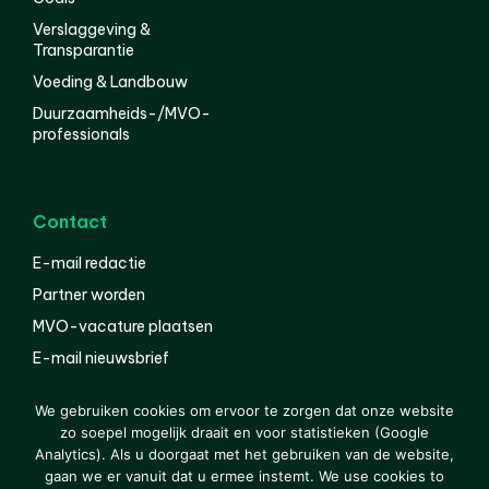
Verslaggeving &
Transparantie
Voeding & Landbouw
Duurzaamheids-/MVO-
professionals
Contact
E-mail redactie
Partner worden
MVO-vacature plaatsen
E-mail nieuwsbrief
English
We gebruiken cookies om ervoor te zorgen dat onze website
zo soepel mogelijk draait en voor statistieken (Google
Analytics). Als u doorgaat met het gebruiken van de website,
gaan we er vanuit dat u ermee instemt. We use cookies to
© 2000-2026 Van der Molen EIS
Colofon
Disclaimer