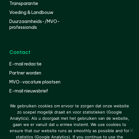
Transparantie
Voeding & Landbouw
Duurzaamheids-/MVO-
professionals
Contact
E-mail redactie
Partner worden
MVO-vacature plaatsen
E-mail nieuwsbrief
English
We gebruiken cookies om ervoor te zorgen dat onze website
zo soepel mogelijk draait en voor statistieken (Google
Analytics). Als u doorgaat met het gebruiken van de website,
gaan we er vanuit dat u ermee instemt. We use cookies to
© 2000-2026 Van der Molen EIS
Colofon
Disclaimer
ensure that our website runs as smoothly as possible and for
Privacy
statistics (Google Analytics). If you continue to use the