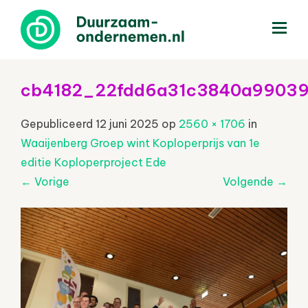
menu
cb4182_22fdd6a31c3840a99039
Gepubliceerd
12 juni 2025
op
2560 × 1706
in
Waaijenberg Groep wint Koploperprijs van 1e
editie Koploperproject Ede
←
Vorige
Volgende
→