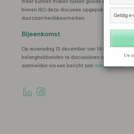
meer kunnen maken tussen goede en slechte k
binnen ISO deze discussie opgepakt en een aan
duurzaamheidskeurmerken.
Bijeenkomst
Op woensdag 13 december van 14:00 uur – 17:00
Uw in
belanghebbenden te discussiëren over dit voorst
aanmelden via een bericht aan
mm@nen.nl
.