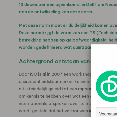
13 december een bijeenkomst in Delft om Ned
aan de ontwikkeling van deze norm.
Met deze norm moet er duidelijkheid komen ov
Deze norm krijgt de vorm van een TS (Technical
betrekking hebben op geloofwaardigheid, helde
worden gedefinieerd wat duurzaamheid is.
Achtergrond ontstaan van voorstel
Door ISO is al in 2007 een workshop georganis
duurzaamheidskeurmerken kunnen vertrouwen. In
dit uiteindelijk geleid tot een rapport. In dit r
om kennis te hebben over wat een geloofwaardi
internationale afspraken over te maken.
ACM
hee
wordt gesteld dat het vertrouwen in keurmerke