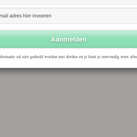
eurmerken. Afgelopen december heeft een werkgroep
beveling gedaan voor het ontwikkelen van een norm voor
 uur organiseert NEN in Delft een bijeenkomst om met
formatie zal niet gedeeld worden met derden en je kunt je eenvoudig weer afm
el en betrokkenheid vanuit Nederland. U kunt zich