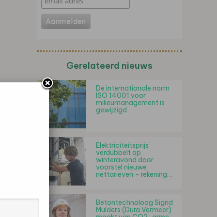
Gerelateerd nieuws
De internationale norm
ISO 14001 voor
milieumanagement is
gewijzigd
Elektriciteitsprijs
verdubbelt op
winteravond door
voorstel nieuwe
nettarieven – rekening…
Betontechnoloog Sigrid
Mulders (Dura Vermeer)