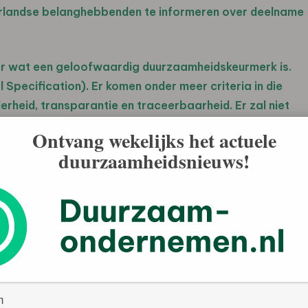
erlandse belanghebbenden te informeren over deelname
er wat een geloofwaardig duurzaamheidskeurmerk is.
 Specification). Er komen onder meer criteria in die
rheid, transparantie en traceerbaarheid. Er zal niet
Ontvang wekelijks het actuele
duurzaamheidsnieuws!
eerd over de vraag of consumenten
 samenwerking met enkele fairtrade organisaties heeft
apport wordt gesteld dat het belangrijk is voor consumenten
g duurzaamheidskeurmerk is. En dat het goed is om hier
ft afgelopen jaar een rapport gepubliceerd. Hierin
n in het geding is, omdat consumenten geen onderscheid