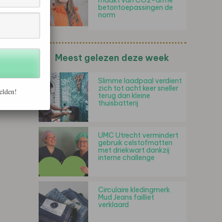
maakt van CO2-arme
betontoepassingen de
norm
Meest gelezen deze week
Slimme laadpaal verdient
zich tot acht keer sneller
elden!
terug dan kleine
thuisbatterij
UMC Utrecht vermindert
gebruik celstofmatten
met driekwart dankzij
interne challenge
Circulaire kledingmerk
Mud Jeans failliet
verklaard