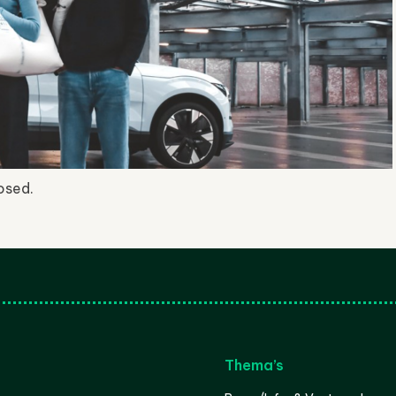
osed.
Thema’s