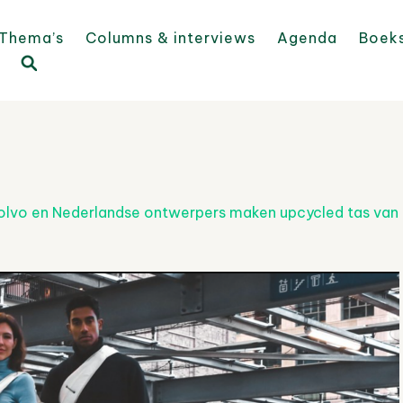
Thema’s
Columns & interviews
Agenda
Boek
olvo en Nederlandse ontwerpers maken upcycled tas van