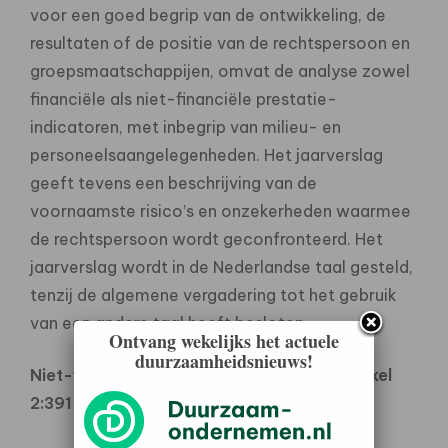
voor een goed begrip van de ontwikkeling, de
resultaten of de positie van de rechtspersoon en
groepsmaatschappijen, omvat de analyse zowel
financiële als niet-financiële prestatie-
indicatoren, met inbegrip van milieu- en
personeelsaangelegenheden. Het jaarverslag
geeft tevens een beschrijving van de
voornaamste risico’s en onzekerheden waarmee
de rechtspersoon wordt geconfronteerd. Het
jaarverslag wordt in de Nederlandse taal gesteld,
tenzij de algemene vergadering tot het gebruik
van een andere taal heeft besloten.
Ontvang wekelijks het actuele
duurzaamheidsnieuws!
Niet-financiële prestatie-indicatoren, artikel
2:391 BW lid 1(aanpassing)