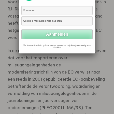
Voor Nederland betekent dit dat hetgeen reeds in
RJ-Richtlijn 400 werd gevraagd nu formeel is
vastgelegd in het burgerlijk wetboek. Nederland
heeft ervoor gekozen niet af te wijken van
hetgeen in de moderniseringsrichtlijn van de EC
werd gevraagd.
Uw informatie zal niet gedeeld worden met derden en je kunt je eenvoudig weer
afmelden!
In de memorie van Toelichting wordt aangegeven
dat voor het rapporteren over
milieuaangelegenheden de
moderniseringsrichtlijn van de EC verwijst naar
een reeds in 2001 gepubliceerde EC-aanbeveling
betreffende de verantwoording, waardering en
vermelding van milieuaangelegenheden in de
jaarrekeningen en jaarverslagen van
ondernemingen (PbEG2001 L 156/33). Ten