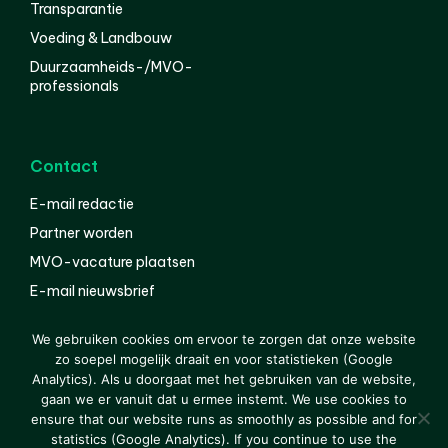
Transparantie
Voeding & Landbouw
Duurzaamheids-/MVO-
professionals
Contact
E-mail redactie
Partner worden
MVO-vacature plaatsen
E-mail nieuwsbrief
English
We gebruiken cookies om ervoor te zorgen dat onze website
zo soepel mogelijk draait en voor statistieken (Google
Analytics). Als u doorgaat met het gebruiken van de website,
gaan we er vanuit dat u ermee instemt. We use cookies to
© 2000-2026 Van der Molen EIS
Colofon
Disclaimer
ensure that our website runs as smoothly as possible and for
Privacy
statistics (Google Analytics). If you continue to use the