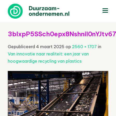
menu
3bIxpP5SSch0epx8NshniI0nYJtv
Gepubliceerd
4 maart 2025
op
2560 × 1707
in
Van innovatie naar realiteit: een jaar van
hoogwaardige recycling van plastics