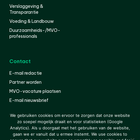
Verslaggeving &
Transparantie
Voeding & Landbouw
Duurzaamheids-/MVO-
professionals
Contact
E-mail redactie
Partner worden
MVO-vacature plaatsen
E-mail nieuwsbrief
English
We gebruiken cookies om ervoor te zorgen dat onze website
zo soepel mogelijk draait en voor statistieken (Google
Analytics). Als u doorgaat met het gebruiken van de website,
gaan we er vanuit dat u ermee instemt. We use cookies to
© 2000-2026 Van der Molen EIS
Colofon
Disclaimer