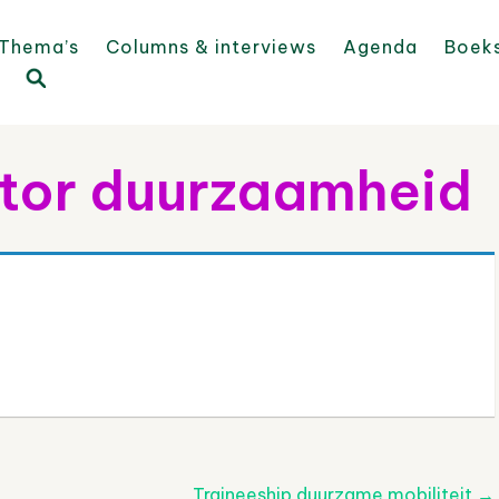
Thema’s
Columns & interviews
Agenda
Boek
ator duurzaamheid
Traineeship duurzame mobiliteit
→