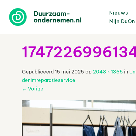
Nieuws
Mijn DuOn
174722699613
Gepubliceerd
15 mei 2025
op
2048 × 1365
in
Un
denimreparatieservice
←
Vorige