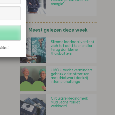
verdien je aan laden en
energie'
Meest gelezen deze week
Slimme laadpaal verdient
zich tot acht keer sneller
elden!
terug dan kleine
thuisbatterij
UMC Utrecht vermindert
gebruik celstofmatten
met driekwart dankzij
interne challenge
Circulaire kledingmerk
Mud Jeans failliet
verklaard