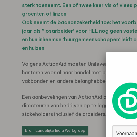
sterk toeneemt. Een of twee keer vis of vlees 
groenten of linzen.
Ook neemt de baanonzekerheid toe: het voorbe
jaar als ”losarbeider’ voor HLL nog geen vaste
en hun inheemse ‘buurgemeenschappen’ leidt op
en huizen.
Volgens ActionAid moeten Unilever en haar doch
hanteren voor al haar handel met producenten on
vakbonden en andere belanghebbenden onderhande
Een aanbevelingen van ActionAid aan de Britse re
directeuren van bedrijven op te leggen die hen w
stakeholders inclusief de arbeiders.
Bron: Landelijke India Werkgroep