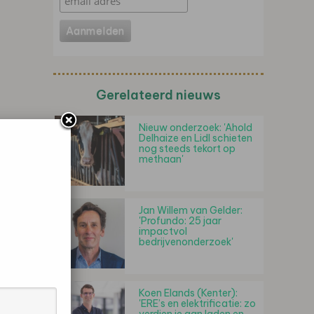
Gerelateerd nieuws
Nieuw onderzoek: 'Ahold
Delhaize en Lidl schieten
nog steeds tekort op
methaan'
Jan Willem van Gelder:
'Profundo: 25 jaar
impactvol
bedrijvenonderzoek'
Koen Elands (Kenter):
'ERE’s en elektrificatie: zo