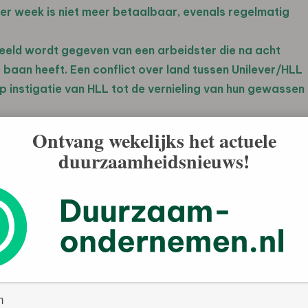
per week is niet meer betaalbaar, evenals regelmatig
eld wordt gegeven van een arbeidster die na acht
 baan heeft. Een conflict over land tussen Unilever/HLL
 instigatie van HLL tot de vernieling van hun gewassen
Ontvang wekelijks het actuele
ter Hindustan Lever onder meer: fair trade principes
duurzaamheidsnieuws!
 ontwikkelingslanden, een eerlijke prijs betalen en met
len over het stabileren van de prijs van thee.
gering is om ”zorgplicht” (duty of care) aan alle
ettelijk verantwoordelijk maakt voor hun invloed op alle