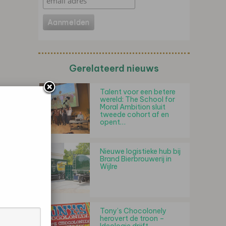
Gerelateerd nieuws
Talent voor een betere
wereld: The School for
Moral Ambition sluit
tweede cohort af en
opent…
Nieuwe logistieke hub bij
Brand Bierbrouwerij in
Wijlre
Tony’s Chocolonely
herovert de troon –