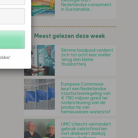
Ideologie drijft
Nederlandse consument
in Sustainable…
Meest gelezen deze week
Slimme laadpaal verdient
zich tot acht keer sneller
elden!
terug dan kleine
thuisbatterij
Europese Commissie
keurt een Nederlandse
staatssteunregeling van
€ 780 miljoen goed ter
ondersteuning van de
productie van
hernieuwbare waterstof
UMC Utrecht vermindert
gebruik celstofmatten
met driekwart dankzij