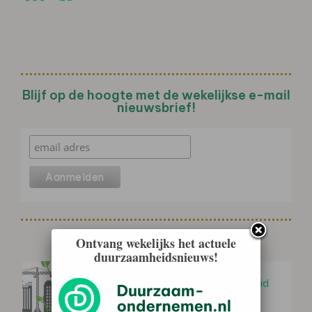
Blijf op de hoogte met de wekelijkse e-mail
nieuwsbrief!
Gerelateerd nieuws
Ontvang wekelijks het actuele
duurzaamheidsnieuws!
Agenda MVOI 2026-2030
vastgesteld: inkoopkracht overheid
gericht inzetten voor…