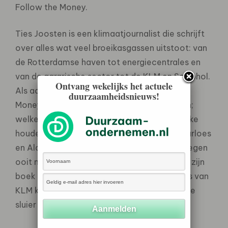
Follow the Money.
Ties Joosten is een klimaatjournalist die schrijft
over alles wat veel broeikasgassen uitstoot: van
de Rotterdamse haven tot energiecentrales en
van de agrarische sector tot de KLM en Schiphol.
Ontvang wekelijks het actuele
Als adjunct-hoofredacteur van Follow The
duurzaamheidsnieuws!
Money doet hij dat vanuit financiële stromen;
welke versnellen de verduurzaming – en welke
houden die tegen? Een van de vragen die Marloes
en Aldert aan Ties stellen is of duurzaam vliegen
ooit mogelijk wordt en zo ja, wanneer? Ook zijn
boek ‘De blauwe fabel’ over de geschiedenis van
KLM komt langs. En Ties licht een tipje van de
sluier op van zijn volgende grote project.