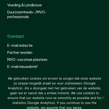
Voeding & Landbouw
Duurzaamheids-/MVO-
professionals
Contact
E-mail redactie
Partner worden
MVO-vacature plaatsen
E-mail nieuwsbrief
English
We gebruiken cookies om ervoor te zorgen dat onze website
zo soepel mogelijk draait en voor statistieken (Google
Analytics). Als u doorgaat met het gebruiken van de website,
gaan we er vanuit dat u ermee instemt. We use cookies to
© 2000-2026 Van der Molen EIS
Colofon
Disclaimer
ensure that our website runs as smoothly as possible and for
Privacy
statistics (Google Analytics). If you continue to use the
website, we assume that you agree.