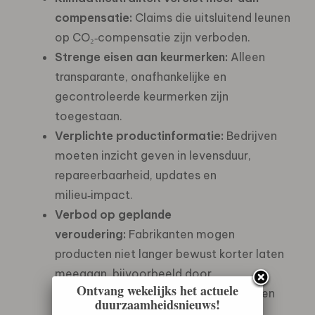
compensatie:
Claims die uitsluitend leunen
op CO₂‑compensatie zijn verboden.
Strenge eisen aan keurmerken:
Alleen
transparante, onafhankelijke en
gecontroleerde keurmerken zijn
toegestaan.
Verplichte productinformatie:
Bedrijven
moeten inzicht geven in levensduur,
repareerbaarheid, updates en
milieu‑impact.
Verbod op geplande
veroudering:
Fabrikanten mogen
producten niet langer bewust korter laten
meegaan, bijvoorbeeld door
Ontvang wekelijks het actuele
software‑updates die oudere apparaten
duurzaamheidsnieuws!
vertragen of functies beperken.