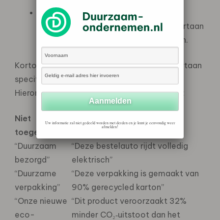
Uitbreiding zwarte lijst:
Onder andere
misleidende sociale claims vallen voortaan
ook onder oneerlijke handelspraktijken.
Kortom, duurzaamheidsclaims moeten voortaan
specifiek, concreet en aantoonbaar zijn.
Hieronder delen we een aantal voorbeelden:
Niet
Wel toegestaan
Uw informatie zal niet gedeeld worden met derden en je kunt je eenvoudig weer
afmelden!
toegestaan
“Duurzaam
“Deze bestelauto rijdt volledig
bezorgd”
elektrisch”
“Duurzame
“Deze verpakking is gemaakt van
verpakking”
90% gerecycled karton”
“Onze nieuwe
“Dit product veroorzaakt 32%
eco-
minder CO₂‑uitstoot dan het