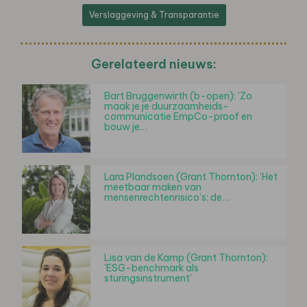
Verslaggeving & Transparantie
Gerelateerd nieuws:
Bart Bruggenwirth (b-open): 'Zo
maak je je duurzaamheids-
communicatie EmpCo-proof en
bouw je…
Lara Plandsoen (Grant Thornton): 'Het
meetbaar maken van
mensenrechtenrisico’s: de…
Lisa van de Kamp (Grant Thornton):
'ESG-benchmark als
sturingsinstrument'