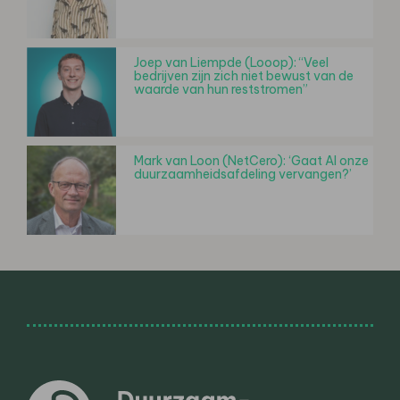
Joep van Liempde (Looop): “Veel
bedrijven zijn zich niet bewust van de
waarde van hun reststromen”
Mark van Loon (NetCero): ‘Gaat AI onze
duurzaamheidsafdeling vervangen?’