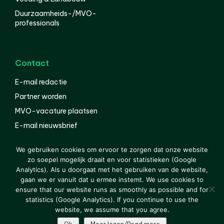
Duurzaamheids-/MVO-
professionals
Contact
E-mail redactie
Partner worden
MVO-vacature plaatsen
E-mail nieuwsbrief
English
We gebruiken cookies om ervoor te zorgen dat onze website
zo soepel mogelijk draait en voor statistieken (Google
Analytics). Als u doorgaat met het gebruiken van de website,
gaan we er vanuit dat u ermee instemt. We use cookies to
© 2000-2026 Van der Molen EIS
Colofon
Disclaimer
ensure that our website runs as smoothly as possible and for
Privacy
statistics (Google Analytics). If you continue to use the
website, we assume that you agree.