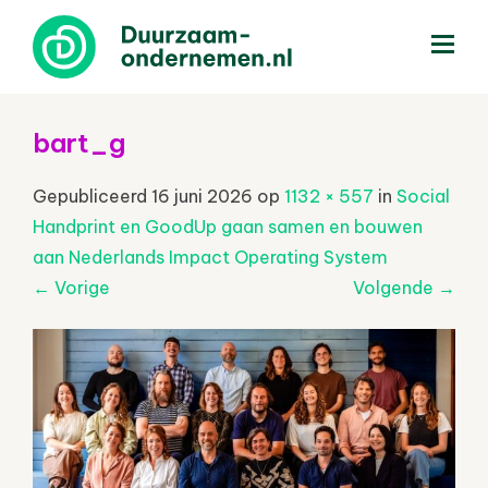
menu
bart_g
Gepubliceerd
16 juni 2026
op
1132 × 557
in
Social
Handprint en GoodUp gaan samen en bouwen
aan Nederlands Impact Operating System
←
Vorige
Volgende
→