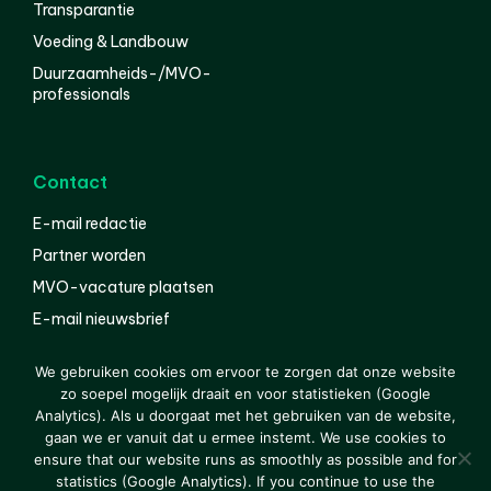
Transparantie
Voeding & Landbouw
Duurzaamheids-/MVO-
professionals
Contact
E-mail redactie
Partner worden
MVO-vacature plaatsen
E-mail nieuwsbrief
English
We gebruiken cookies om ervoor te zorgen dat onze website
zo soepel mogelijk draait en voor statistieken (Google
Analytics). Als u doorgaat met het gebruiken van de website,
gaan we er vanuit dat u ermee instemt. We use cookies to
© 2000-2026 Van der Molen EIS
Colofon
Disclaimer
ensure that our website runs as smoothly as possible and for
Privacy
statistics (Google Analytics). If you continue to use the