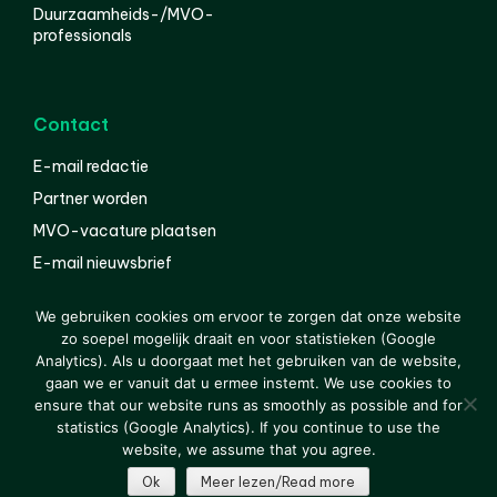
Duurzaamheids-/MVO-
professionals
Contact
E-mail redactie
Partner worden
MVO-vacature plaatsen
E-mail nieuwsbrief
English
We gebruiken cookies om ervoor te zorgen dat onze website
zo soepel mogelijk draait en voor statistieken (Google
Analytics). Als u doorgaat met het gebruiken van de website,
gaan we er vanuit dat u ermee instemt. We use cookies to
© 2000-2026 Van der Molen EIS
Colofon
Disclaimer
ensure that our website runs as smoothly as possible and for
Privacy
statistics (Google Analytics). If you continue to use the
website, we assume that you agree.
Ok
Meer lezen/Read more