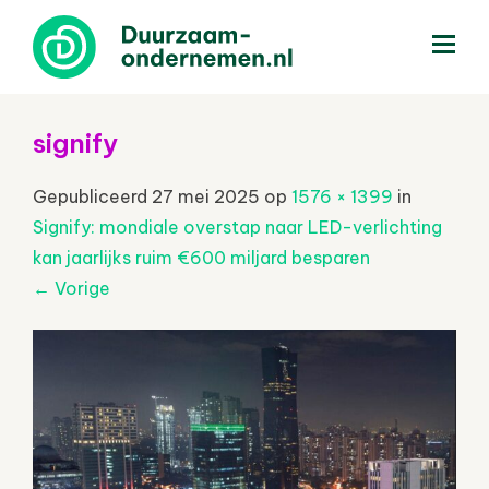
menu
signify
Gepubliceerd
27 mei 2025
op
1576 × 1399
in
Signify: mondiale overstap naar LED-verlichting
kan jaarlijks ruim €600 miljard besparen
←
Vorige