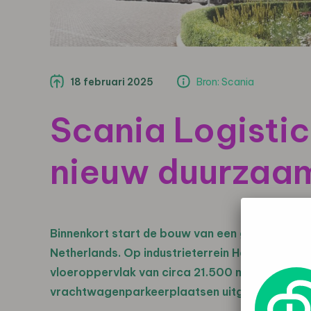
18 februari 2025
Bron: Scania
Scania Logistic
nieuw duurzaam
Binnenkort start de bouw van een gloednieuw
Netherlands. Op industrieterrein Hessenpoort 
vloeroppervlak van circa 21.500 m², 16 laaddo
vrachtwagenparkeerplaatsen uitgebreide facil