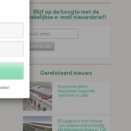
Blijf op de hoogte met de
wekelijkse e-mail nieuwsbrief!
Gerelateerd nieuws
Koopman plant
elden!
duurzaam logistiek
centrum in Leek
ID Logistics start bouw
van toekomstbestendig
distributiecentrum in Tiel