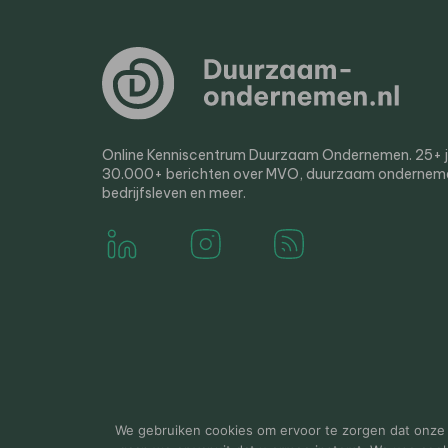
Online Kenniscentrum Duurzaam Ondernemen. 25+ jaa
30.000+ berichten over MVO, duurzaam ondernem
bedrijfsleven en meer.
© 2000-2026 Van der Molen EIS
Colofon
Disclaim
We gebruiken cookies om ervoor te zorgen dat onze w