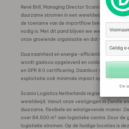
René Brill, Managing Director Scania Logistics N
duurzame stromen in een wereldwijd logistiek n
de toename van de importflow breiden we onze l
nodig is. Met dit pand blijven we werken aan to
onze groeiende organisatie en dat we daarnaast
Duurzaamheid en energie-efficiëntie staan cen
wordt gasloos opgeleverd en voldoet aan de 
en GPR 8.0 certificering. Daardoor is het gebou
exploitatie ook minimale impact op het milieu.
Uw in
Scania Logistics Netherlands regisseert de logi
wereldwijd. Vanuit onze vestigingen in Zwolle e
duurzame, flexibele en winstgevende manier. De
over 84.500 m² aan logistieke centra. Door de g
logistieke stromen. Op de huidige locaties is de