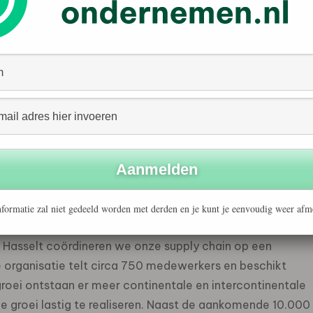
etherlands: “Wij creëren efficiënte, verbonden en
etwerk. Met de nieuwe Scania productieplant in China en
ogistieke stromen uit, waarvoor de extra ruimte hard
ekomstbestendige logistieke oplossingen. Ik ben trots op
 bijdragen aan een duurzamere wereld.”
traal bij de bouw van het nieuwe warehouse. Het gebouw
hoogste duurzaamheidsnormen met een BREEAM Excellent
w niet alleen energiezuinig, maar heeft de bouw en
formatie zal niet gedeeld worden met derden en je kunt je eenvoudig weer afm
stieke stromen van alle onderdelen voor Scania
n Hasselt coördineren we onze supply chain op een
 organisatie telt circa 750 medewerkers en beschikt
roei ontstaan er meer continentale en intercontinentale
ze groei lastig te realiseren. Naast de aankomende 10.000