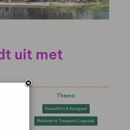
t uit met
Thema
Bouw/Infra & Vastgoed
Mobiliteit & Transport/Logistiek