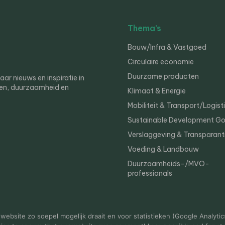
Thema’s
Bouw/Infra & Vastgoed
Circulaire economie
Duurzame producten
r nieuws en inspiratie in
en, duurzaamheid en
Klimaat & Energie
Mobiliteit & Transport/Logist
Sustainable Development Go
Verslaggeving & Transparant
Voeding & Landbouw
Duurzaamheids-/MVO-
professionals
er
Privacy
ebsite zo soepel mogelijk draait en voor statistieken (Google Analytic