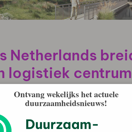
s Netherlands breid
 logistiek centrum
Ontvang wekelijks het actuele
 duurzaam warehouse voor Scania Logistics
duurzaamheidsnieuws!
in Zwolle biedt het nieuwe gebouw met een
cks, 4 maaivelddeuren en 37
iteiten voor moderne logistieke operaties.